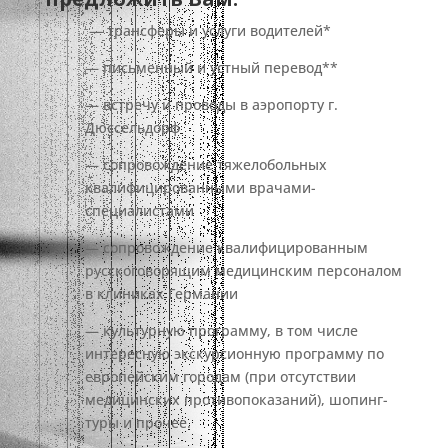
— трансферы и услуги водителей*
— письменный и устный перевод**
— встречу и проводы в аэропорту г.
Дюссельдорф
— сопровождение тяжелобольных
квалифицированными врачами-
специалистами
— сопровождение квалифицированным
русскоговорящим медицинским персоналом
в клиниках Германии
— культурную программу, в том числе
интересную экскурсионную программу по
европейским городам (при отсутствии
медицинских противопоказаний), шопинг-
туры и прочее.