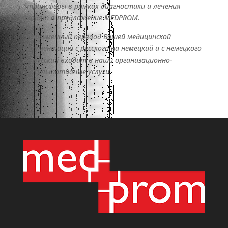
*трансферы в рамках диагностики и лечения
входят в предложение MEDPROM.
**письменный перевод Вашей медицинской
документации с русского на немецкий и с немецкого
на русский входит в наши организационно-
консультативные услуги.