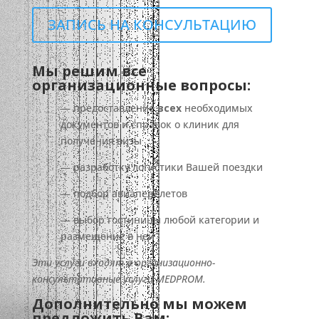
ЗАПИСЬ НА КОНСУЛЬТАЦИЮ
Мы решим все
организационные вопросы:
— предоставление
всех
необходимых
документов и справок о клиник для
получения визы
— разработку логистики Вашей поездки
— подбор авиаперелетов
— выбор гостиницы любой категории и
размещение в ней
Эти услуги входят в организационно-
консультативные услуги MEDPROM.
Дополнительно мы можем
предложить Вам: