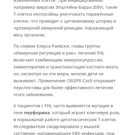
изменённых клеток. При инфицировании,
например вирусом Эпштейна-Барра (EBV), такие
Т-клетки неспособны уничтожить поражённые
клетки, что приводит к цитокиновому шторму и
чрезмерной иммунной реакции, поражающей
весь организм.
По словам Клауса Раевски, главы группы
«Иммунная регуляция и рак», лечение FHL
включает комбинацию иммуносупрессии,
химиотерапии и трансплантации костного мозга,
но, несмотря на эти меры, многие дети не
выживают. Применение CRISPR-Cas9 открывает
перспективы для более эффективного лечения
этого заболевания.
У пациентов с FHL часто выявляется мутация в
гене
перфорина
, который играет ключевую роль
в нормальной работе цитотоксических Т-клеток.
Исследователи смоделировали у мышей
состояние, напоминающее EBV-инфекцию, при