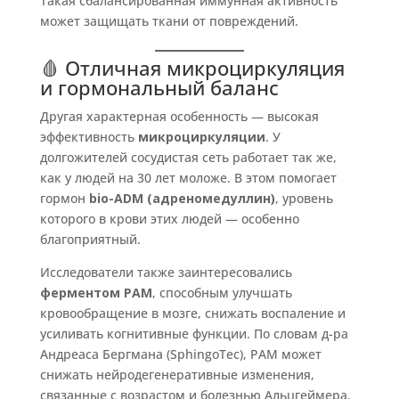
Такая сбалансированная иммунная активность
может защищать ткани от повреждений.
🩸 Отличная микроциркуляция
и гормональный баланс
Другая характерная особенность — высокая
эффективность
микроциркуляции
. У
долгожителей сосудистая сеть работает так же,
как у людей на 30 лет моложе. В этом помогает
гормон
bio-ADM (адреномедуллин)
, уровень
которого в крови этих людей — особенно
благоприятный.
Исследователи также заинтересовались
ферментом PAM
, способным улучшать
кровообращение в мозге, снижать воспаление и
усиливать когнитивные функции. По словам д-ра
Андреаса Бергмана (SphingoTec), PAM может
снижать нейродегенеративные изменения,
связанные с возрастом и болезнью Альцгеймера.