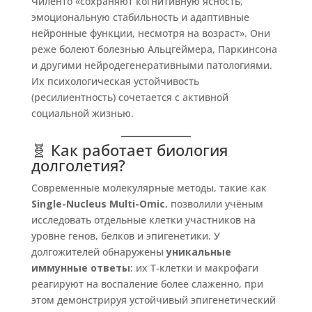
Чиленто «сохраняют когнитивную ясность,
эмоциональную стабильность и адаптивные
нейронные функции, несмотря на возраст». Они
реже болеют болезнью Альцгеймера, Паркинсона
и другими нейродегенеративными патологиями.
Их психологическая устойчивость
(ресилиентность) сочетается с активной
социальной жизнью.
🧬 Как работает биология
долголетия?
Современные молекулярные методы, такие как
Single-Nucleus Multi-Omic
, позволили учёным
исследовать отдельные клетки участников на
уровне генов, белков и эпигенетики. У
долгожителей обнаружены
уникальные
иммунные ответы
: их Т-клетки и макрофаги
реагируют на воспаление более слаженно, при
этом демонстрируя устойчивый эпигенетический