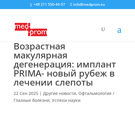
+49 211 550-44-57
info@medprom.eu
Возрастная
макулярная
дегенерация: имплант
PRIMA- новый рубеж в
лечении слепоты
22 Сен 2025
|
Другие новости
,
Офтальмология /
Глазные болезни
,
Успехи науки